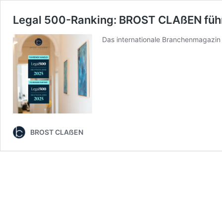
Legal 500-Ranking: BROST CLAßEN führ
Das internationale Branchenmagazin
BROST CLAẞEN