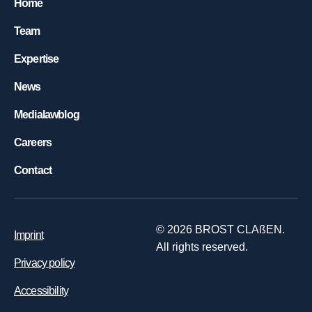
Home
Team
Expertise
News
Medialawblog
Careers
Contact
©
2026
BROST CLAßEN.
Imprint
All rights reserved.
Privacy policy
Accessibility