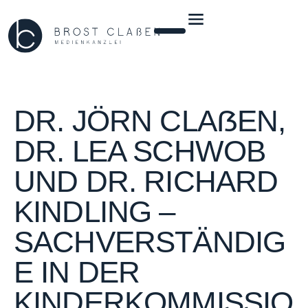
DR. JÖRN CLAẞEN,
DR. LEA SCHWOB
UND DR. RICHARD
KINDLING –
SACHVERSTÄNDIG
E IN DER
KINDERKOMMISSIO