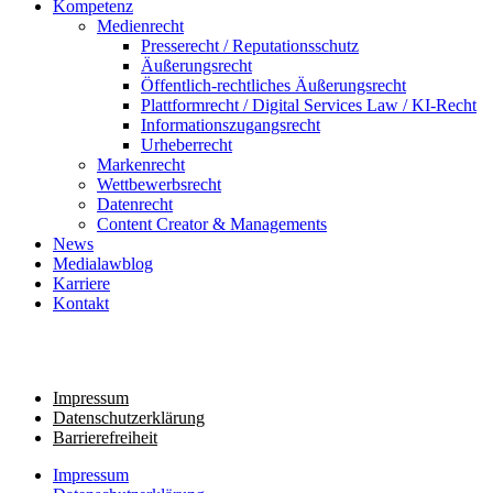
Kompetenz
Medienrecht
Presserecht / Reputationsschutz
Äußerungsrecht
Öffentlich-rechtliches Äußerungsrecht
Plattformrecht / Digital Services Law / KI-Recht
Informationszugangsrecht
Urheberrecht
Markenrecht
Wettbewerbsrecht
Datenrecht
Content Creator & Managements
News
Medialawblog
Karriere
Kontakt
©
2026
BROST CLAßEN. All rights reserved.
Impressum
Datenschutzerklärung
Barrierefreiheit
Impressum