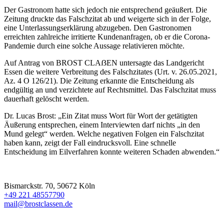
Der Gastronom hatte sich jedoch nie entsprechend geäußert. Die
Zeitung druckte das Falschzitat ab und weigerte sich in der Folge,
eine Unterlassungserklärung abzugeben. Den Gastronomen
erreichten zahlreiche irritierte Kundenanfragen, ob er die Corona-
Pandemie durch eine solche Aussage relativieren möchte.
Auf Antrag von BROST CLAẞEN untersagte das Landgericht
Essen die weitere Verbreitung des Falschzitates (Urt. v. 26.05.2021,
Az. 4 O 126/21). Die Zeitung erkannte die Entscheidung als
endgültig an und verzichtete auf Rechtsmittel. Das Falschzitat muss
dauerhaft gelöscht werden.
Dr. Lucas Brost: „Ein Zitat muss Wort für Wort der getätigten
Äußerung entsprechen, einem Interviewten darf nichts „in den
Mund gelegt“ werden. Welche negativen Folgen ein Falschzitat
haben kann, zeigt der Fall eindrucksvoll. Eine schnelle
Entscheidung im Eilverfahren konnte weiteren Schaden abwenden.“
Bismarckstr. 70, 50672 Köln
+49 221 48557790
mail@brostclassen.de