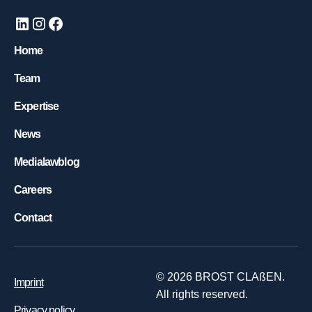
Home
Team
Expertise
News
Medialawblog
Careers
Contact
©
2026
BROST CLAßEN.
Imprint
All rights reserved.
Privacy policy