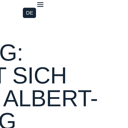
DE
G:
 SICH
ALBERT-
NG