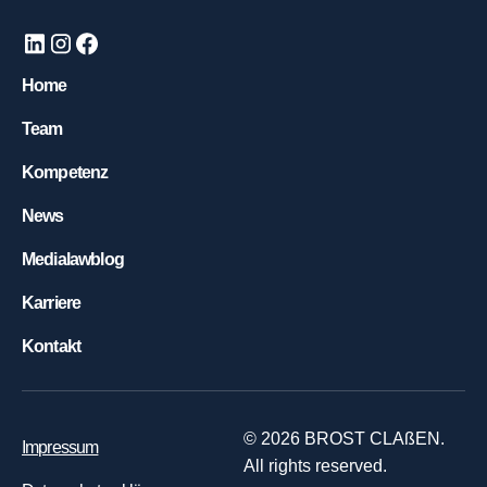
Home
Team
Kompetenz
News
Medialawblog
Karriere
Kontakt
©
2026
BROST CLAßEN.
Impressum
All rights reserved.