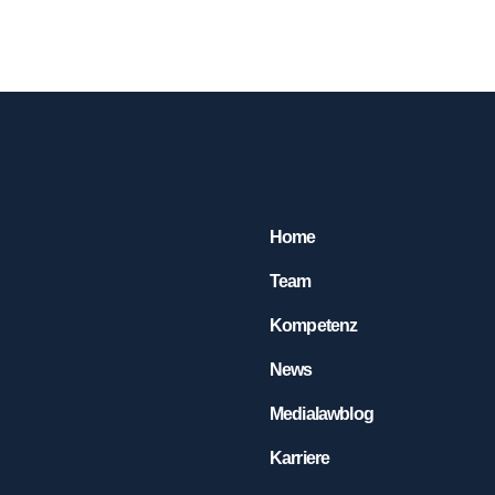
Home
Team
Kompetenz
News
Medialawblog
Karriere