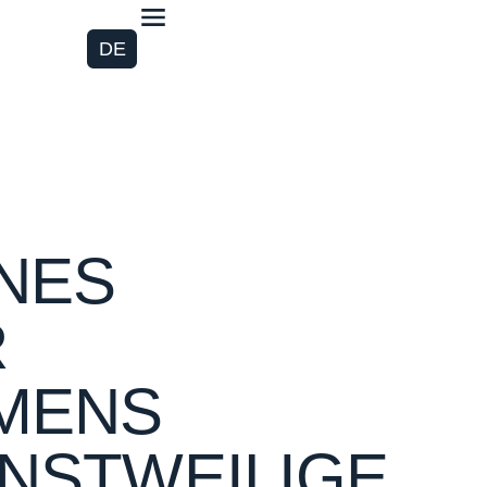
DE
INES
R
MENS
INSTWEILIGE