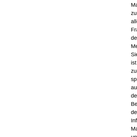
Ma
zu
al
Fr
de
Me
Si
ist
z
sp
au
de
Be
de
In
Ma