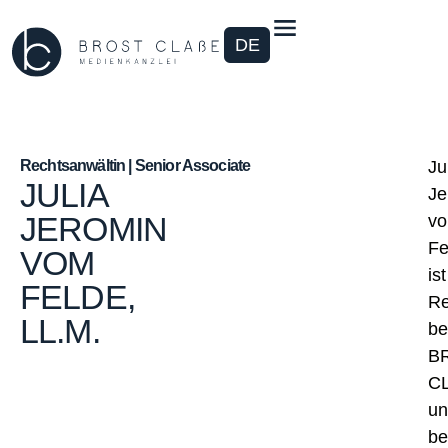
DE
Rechtsanwältin | Senior Associate
Ju
JULIA
Je
JEROMIN
v
Fe
VOM
ist
FELDE,
Re
LL.M.
be
B
C
un
be