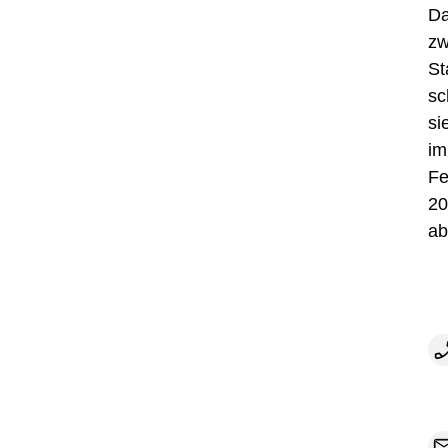
D
zw
St
sc
si
im
Fe
20
ab