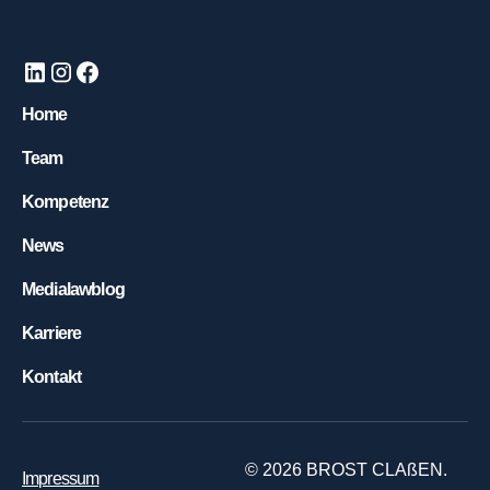
Home
Team
Kompetenz
News
Medialawblog
Karriere
Kontakt
©
2026
BROST CLAßEN.
Impressum